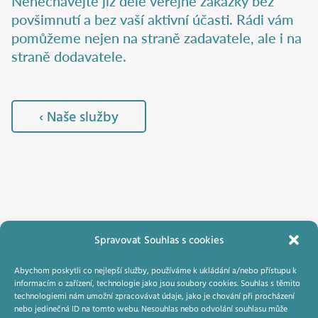
Nenechávejte již déle veřejné zakázky bez
povšimnutí a bez vaší aktivní účasti. Rádi vám
pomůžeme nejen na straně zadavatele, ale i na
straně dodavatele.
‹ Naše služby
Spravovat Souhlas s cookies
Domluvte si konzultaci
Abychom poskytli co nejlepší služby, používáme k ukládání a/nebo přístupu k
informacím o zařízení, technologie jako jsou soubory cookies. Souhlas s těmito
technologiemi nám umožní zpracovávat údaje, jako je chování při procházení
nebo jedinečná ID na tomto webu. Nesouhlas nebo odvolání souhlasu může
© 2014–2021 EDU-PRO Consulting, a.s.