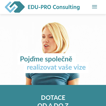
Hlavn
men
DOTACE
OD A DO Z