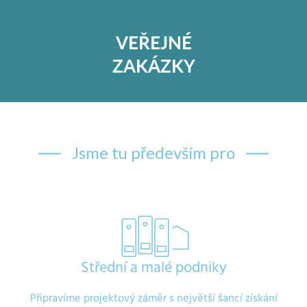
VEŘEJNÉ
ZAKÁZKY
Jsme tu především pro
Střední a malé podniky
Připravíme projektový záměr s největší šancí získání