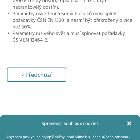
2700 K (teplý odstín/teplá bílá – nažloutlý či
naoranžovělý odstín).
Parametry osvětlení řešených úseků musí splnit
požadavky ČSN EN 13201 a nesmí být překročeny o více
než 30%.
Parametry rušivého světla musí splňovat požadavky
ČSN EN 12464-2.
Navigace
‹ Předchozí
pro
příspěvek
Spravovat Souhlas s cookies
Domluvte si konzultaci
Abychom poskytli co nejlepší služby, používáme k ukládání a/nebo přístupu k