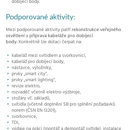
dobíjecí body.
Podporované aktivity:
Mezi podporované aktivity patří
rekonstrukce veřejného
osvětlení
a
příprava kabeláže pro dobíjecí
body.
Konkrétně lze dotaci čerpat na:
kabeláž mezi svítidlem a svorkovnicí,
kabeláž pro dobíjecí body,
nástavce, výložníky,
prvky „smart city“,
prvky „smart lighting“,
revize elektro,
rozvaděč včetně elektro-výzbroje,
stožáry vč. základů,
svítidla (včetně doplnění SB pro splnění požadavků
norem (ČSN EN 13201),
svorkovnice,
TDI,
výdaje na práci (montáž a demontáž svítidel, instalace