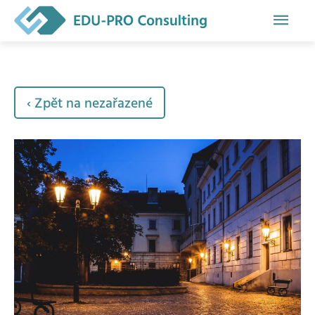
Hlavn
men
‹ Zpět na nezařazené