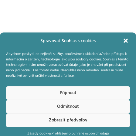
příspěvek
Spravovat Souhlas s cookies
Domluvte si konzultaci
Abychom poskytli co nejlepší služby, používáme k ukládání a/nebo přístupu k
informacím o zařízení, technologie jako jsou soubory cookies. Souhlas s těmito
technologiemi nám umožní zpracovávat údaje, jako je chování při procházení
nebo jedinečná ID na tomto webu. Nesouhlas nebo odvolání souhlasu může
© 2014–2021 EDU-PRO Consulting, a.s.
nepříznivě ovlivnit určité vlastnosti a funkce.
E info@edupro.cz
T +420 380 424 403
Přijmout
Odmítnout
Zobrazit předvolby
Zásady cookies
Prohlášení o ochraně osobních údajů