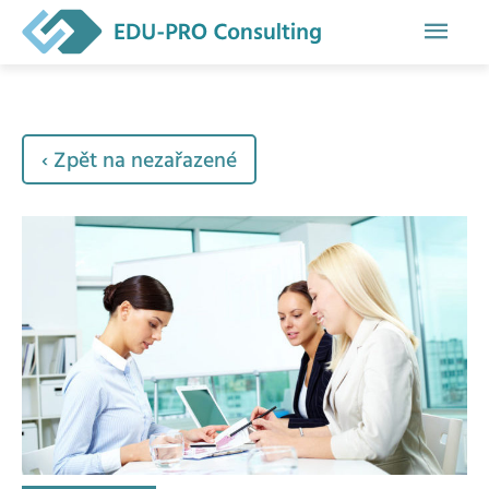
Hlavn
men
‹ Zpět na nezařazené